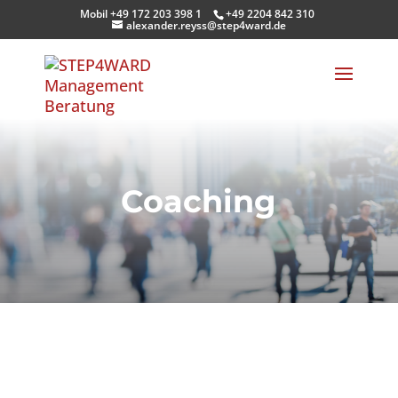
Mobil +49 172 203 398 1
+49 2204 842 310
alexander.reyss@step4ward.de
Coaching