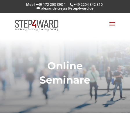
Mobil +49 172 203 398 1
+49 2204 842 310
alexander.reyss@step4ward.de
Online
Seminare