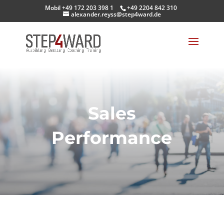
Mobil +49 172 203 398 1
+49 2204 842 310
alexander.reyss@step4ward.de
Sales
Performance