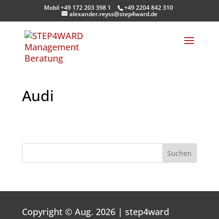
Mobil +49 172 203 398 1
+49 2204 842 310
alexander.reyss@step4ward.de
Audi
Suchen
Copyright © Aug. 2026 | step4ward