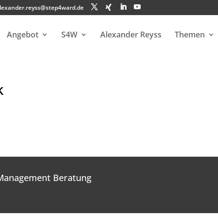
lexander.reyss@step4ward.de
Angebot
S4W
Alexander Reyss
Themen
k
 Management Beratung