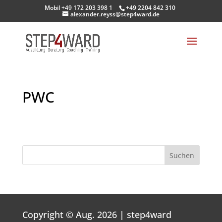
Mobil +49 172 203 398 1
+49 2204 842 310
alexander.reyss@step4ward.de
PWC
Suchen
Copyright © Aug. 2026 | step4ward