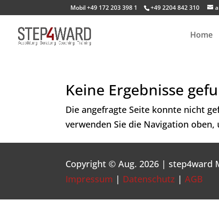
Mobil +49 172 203 398 1
+49 2204 842 310
a
Home
Keine Ergebnisse gef
Die angefragte Seite konnte nicht g
verwenden Sie die Navigation oben, 
Copyright © Aug. 2026 | step4ward
Impressum
|
Datenschutz
|
AGB