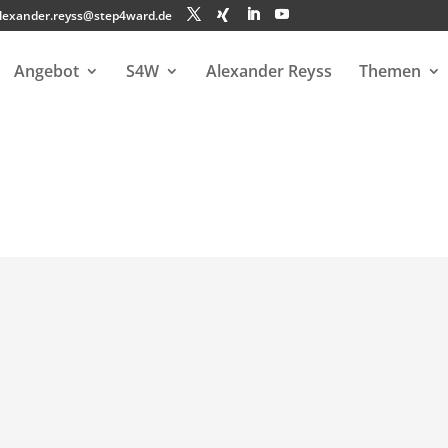
lexander.reyss@step4ward.de
Angebot
S4W
Alexander Reyss
Themen