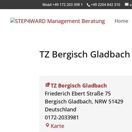
Mobil +49 172 203 398 1
+49 2204 842 310
a
Home
TZ Bergisch Gladbach
TZ Bergisch Gladbach
Friederich Ebert Straße 75
Bergisch Gladbach
,
NRW
51429
Deutschland
0172-2033981
TZ
Karte