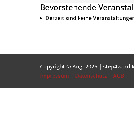
Bergisch
Bevorstehende Veransta
Gladbach
Derzeit sind keine Veranstaltunge
Copyright © Aug. 2026 | step4ward
Impressum
|
Datenschutz
|
AGB